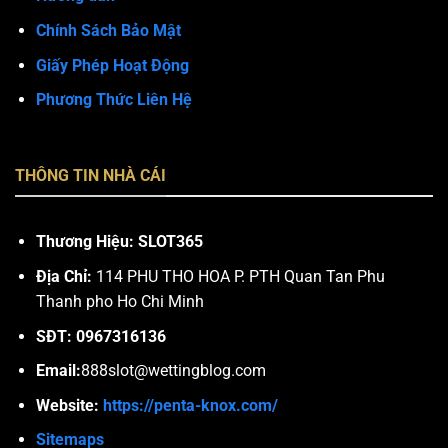
Chính Sách Bảo Mật
Giấy Phép Hoạt Động
Phương Thức Liên Hệ
THÔNG TIN NHÀ CÁI
Thương Hiệu: SLOT365
Địa Chỉ:
114 PHU THO HOA P. PTH Quan Tan Phu
Thanh pho Ho Chi Minh
SĐT:
0967316136
Email:
888slot@wettingblog.com
Website:
https://penta-knox.com/
Sitemaps