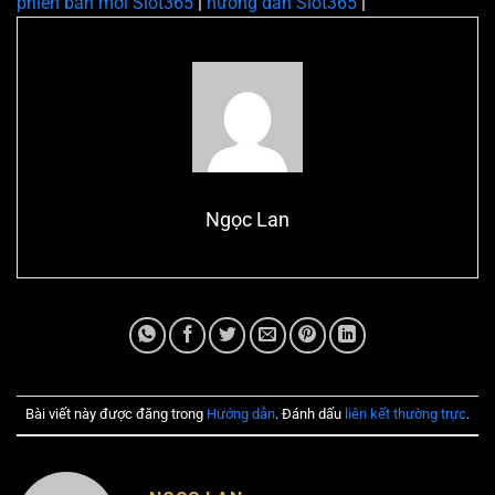
phiên bản mới Slot365
|
hướng dẫn Slot365
|
Ngọc Lan
Bài viết này được đăng trong
Hướng dẫn
. Đánh dấu
liên kết thường trực
.