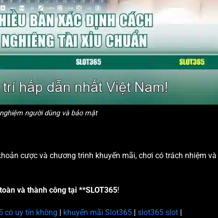
 nghiệm người dùng và bảo mật
 khoản cược và chương trình khuyến mãi, chơi có trách nhiệm và
 toàn và thành công tại **SLOT365
!
5 có uy tín không
|
khuyến mãi Slot365
|
slot365 slot
|