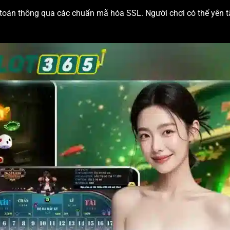
 toán thông qua các chuẩn mã hóa SSL. Người chơi có thể yên 