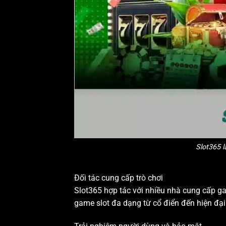
Slot365 l
Đối tác cung cấp trò chơi
Slot365 hợp tác với nhiều nhà cung cấp g
game slot đa dạng từ cổ điển đến hiện đại