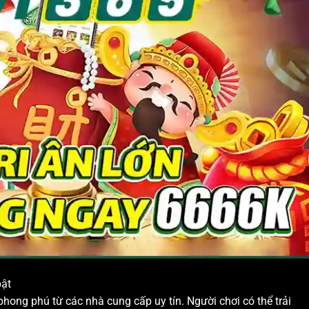
bật
hong phú từ các nhà cung cấp uy tín. Người chơi có thể trải