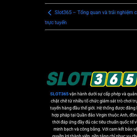
Slot365 – Tổng quan và trải nghiệm c
trực tuyến
SLOT365
vận hành dưới sự cấp phép và quản 
chặt chẽ từ nhiều tổ chức giám sát trò chơi tr
tuyến hàng đầu thế giới. Hệ thống được đăng 
hợp pháp tại Quần đảo Virgin thuộc Anh, đồ
thời đáp ứng đầy đủ các tiêu chuẩn quốc tế v
minh bạch và công bằng. Với cam kết bảo v
quyền lợi thành viên, nền tảng chỉ phục vụ ch