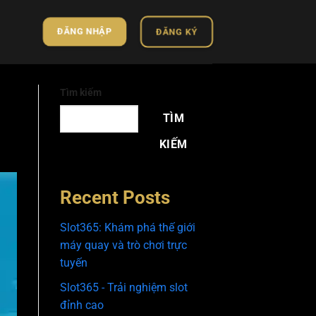
ĐĂNG NHẬP
ĐĂNG KÝ
Tìm kiếm
TÌM
KIẾM
Recent Posts
Slot365: Khám phá thế giới
máy quay và trò chơi trực
tuyến
Slot365 - Trải nghiệm slot
đỉnh cao