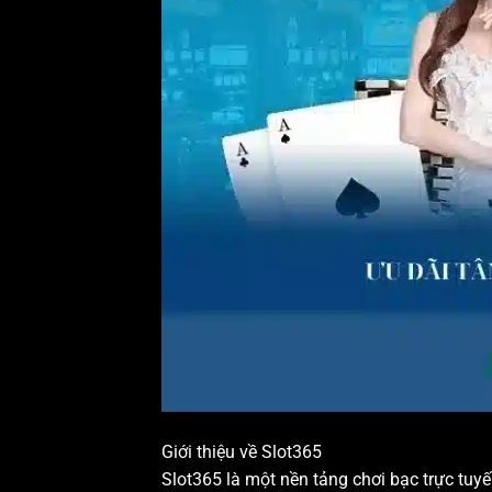
Giới thiệu về Slot365
Slot365 là một nền tảng chơi bạc trực tuyế