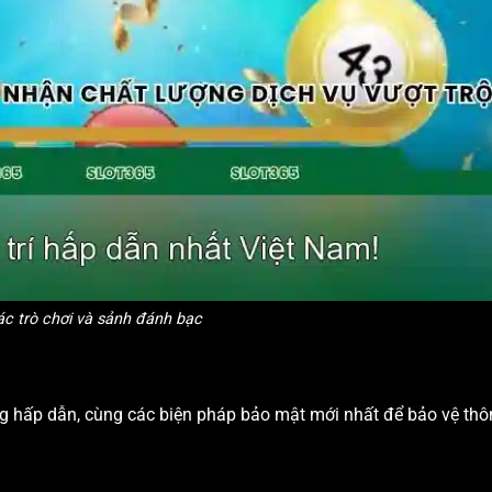
ác trò chơi và sảnh đánh bạc
g hấp dẫn, cùng các biện pháp bảo mật mới nhất để bảo vệ th