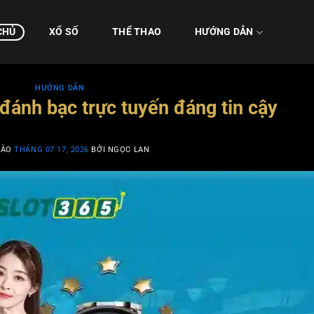
CHỦ
XỔ SỐ
THỂ THAO
HƯỚNG DẪN
HƯỚNG DẪN
đánh bạc trực tuyến đáng tin cậy
VÀO
THÁNG 07 17, 2026
BỞI
NGỌC LAN