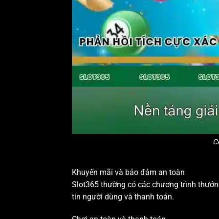
C
Khuyến mãi và bảo đảm an toàn
Slot365 thường có các chương trình thưởn
tin người dùng và thanh toán.