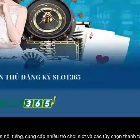
n nổi tiếng, cung cấp nhiều trò chơi slot và các tùy chọn thanh 