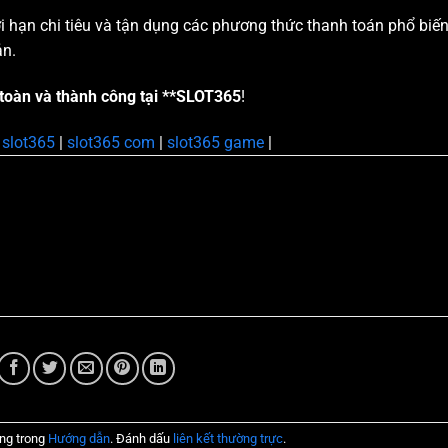
ới hạn chi tiêu và tận dụng các phương thức thanh toán phổ biế
ản.
 toàn và thành công tại **SLOT365
!
i slot365
|
slot365 com
|
slot365 game
|
ăng trong
Hướng dẫn
. Đánh dấu
liên kết thường trực
.