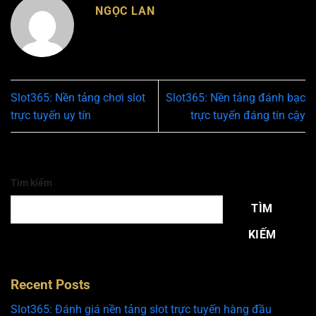
NGỌC LAN
Slot365: Nền tảng chơi slot
Slot365: Nền tảng đánh bạc
trực tuyến uy tín
trực tuyến đáng tin cậy
Tìm kiếm
TÌM
KIẾM
Recent Posts
Slot365: Đánh giá nền tảng slot trực tuyến hàng đầu