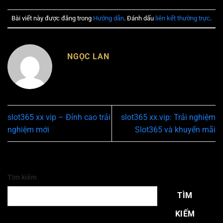
Bài viết này được đăng trong
Hướng dẫn
. Đánh dấu
liên kết thường trực
.
NGỌC LAN
slot365 xx vip – Đỉnh cao trải
slot365 xx.vip: Trải nghiệm
nghiệm mới
Slot365 và khuyến mãi
Tìm kiếm
TÌM
KIẾM