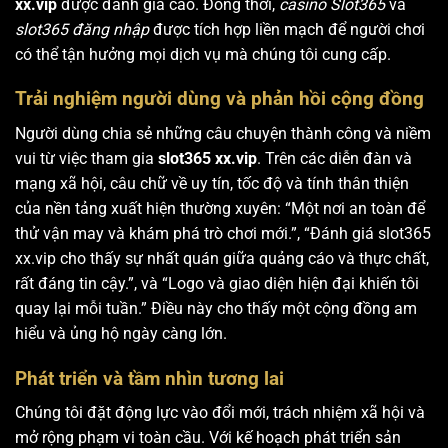
xx.vip
được đánh giá cao. Đồng thời,
casino Slot365
và
slot365 đăng nhập
được tích hợp liền mạch để người chơi
có thể tận hưởng mọi dịch vụ mà chúng tôi cung cấp.
Trải nghiệm người dùng và phản hồi cộng đồng
Người dùng chia sẻ những câu chuyện thành công và niềm
vui từ việc tham gia
slot365 xx.vip
. Trên các diễn đàn và
mạng xã hội, câu chữ về uy tín, tốc độ và tính thân thiện
của nền tảng xuất hiện thường xuyên: “Một nơi an toàn để
thử vận may và khám phá trò chơi mới.”, “Đánh giá slot365
xx.vip cho thấy sự nhất quán giữa quảng cáo và thực chất,
rất đáng tin cậy.”, và “Logo và giao diện hiện đại khiến tôi
quay lại mỗi tuần.” Điều này cho thấy một cộng đồng am
hiểu và ủng hộ ngày càng lớn.
Phát triển và tầm nhìn tương lai
Chúng tôi đặt động lực vào đổi mới, trách nhiệm xã hội và
mở rộng phạm vi toàn cầu. Với kế hoạch phát triển sản