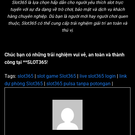
Slot365 là lựa chọn hấp dẫn cho người yêu thích slot trực
tuyến với sự đa dạng về trò chơi, bảo mật và dịch vụ khách
hàng chuyên nghiệp. Dù bạn là người mới hay người chơi quen
thuộc, Slot365 có thể cung cấp trải nghiệm giải trí an toàn và
thú vị.
Chúc bạn có những trải nghiệm vui vẻ, an toàn và thành
công tại **SLOT365
!
Tags:
slot365
|
slot game Slot365
|
live slot365 login
|
link
dự phòng Slot365
|
slot365 pulsa tanpa potongan
|