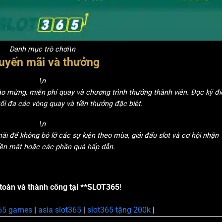
Danh mục trò chơi\n
uyến mãi và thưởng
\n
ào mừng, miễn phí quay và chương trình thưởng thành viên. Đọc kỹ đi
tối đa các vòng quay và tiền thưởng đặc biệt.
\n
ãi để không bỏ lỡ các sự kiện theo mùa, giải đấu slot và cơ hội nhận
tiền mặt hoặc các phần quà hấp dẫn.
 toàn và thành công tại **SLOT365
!
365 games
|
asia slot365
|
slot365 tặng 200k
|