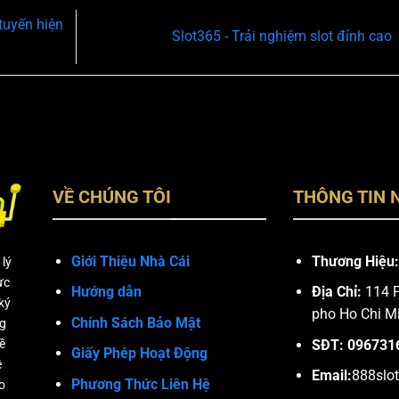
tuyến hiện
Slot365 - Trải nghiệm slot đỉnh cao
VỀ CHÚNG TÔI
THÔNG TIN 
Giới Thiệu Nhà Cái
Thương Hiệu
lý
ực
Hướng dẫn
Địa Chỉ:
114 
ký
pho Ho Chi M
Chính Sách Bảo Mật
ng
ề
SĐT:
096731
Giấy Phép Hoạt Động
ệ
Email:
888slo
Phương Thức Liên Hệ
o