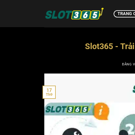
Bỏ
qua
TRANG 
nội
dung
Slot365 - Trả
ĐĂNG 
17
Th9