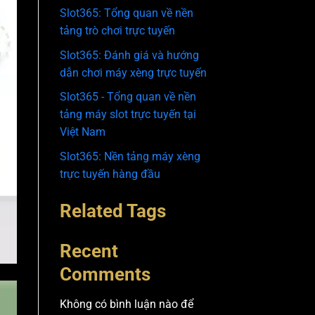
Slot365: Tổng quan về nền
tảng trò chơi trực tuyến
Slot365: Đánh giá và hướng
dẫn chơi máy xèng trực tuyến
Slot365 - Tổng quan về nền
tảng máy slot trực tuyến tại
Việt Nam
Slot365: Nền tảng máy xèng
trực tuyến hàng đầu
Related Tags
Recent
Comments
Không có bình luận nào để