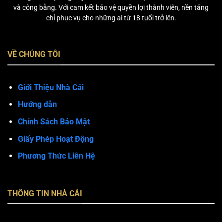
và công bằng. Với cam kết bảo vệ quyền lợi thành viên, nền tảng
chỉ phục vụ cho những ai từ 18 tuổi trở lên.
VỀ CHÚNG TÔI
Giới Thiệu Nhà Cái
Hướng dẫn
Chính Sách Bảo Mật
Giấy Phép Hoạt Động
Phương Thức Liên Hệ
THÔNG TIN NHÀ CÁI