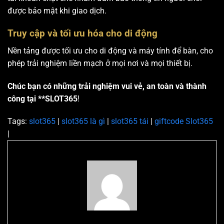
được bảo mật khi giao dịch.
Truy cập và tối ưu hóa cho di động
Nền tảng được tối ưu cho di động và máy tính để bàn, cho
phép trải nghiệm liền mạch ở mọi nơi và mọi thiết bị.
Chúc bạn có những trải nghiệm vui vẻ, an toàn và thành
công tại **SLOT365
!
Tags:
slot365
|
slot365 là gì
|
slot365 tái
|
giftcode Slot365
|