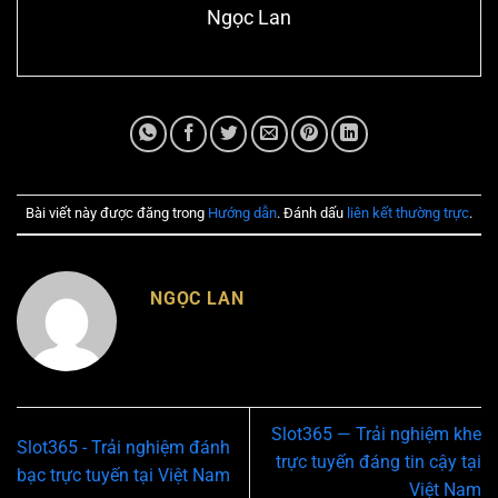
Ngọc Lan
Bài viết này được đăng trong
Hướng dẫn
. Đánh dấu
liên kết thường trực
.
NGỌC LAN
Slot365 — Trải nghiệm khe
Slot365 - Trải nghiệm đánh
trực tuyến đáng tin cậy tại
bạc trực tuyến tại Việt Nam
Việt Nam