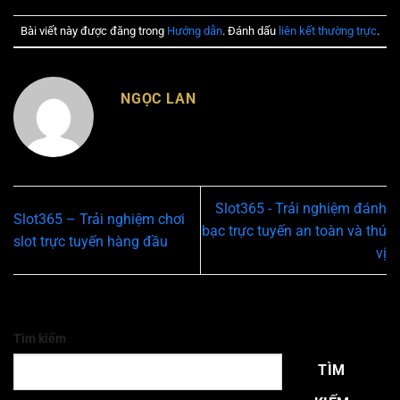
Bài viết này được đăng trong
Hướng dẫn
. Đánh dấu
liên kết thường trực
.
NGỌC LAN
Slot365 - Trải nghiệm đánh
Slot365 – Trải nghiệm chơi
bạc trực tuyến an toàn và thú
slot trực tuyến hàng đầu
vị
Tìm kiếm
TÌM