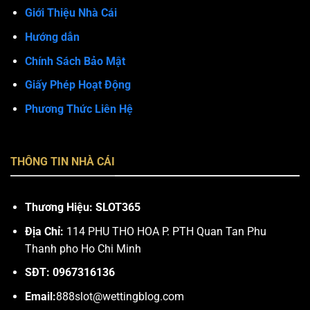
Giới Thiệu Nhà Cái
Hướng dẫn
Chính Sách Bảo Mật
Giấy Phép Hoạt Động
Phương Thức Liên Hệ
THÔNG TIN NHÀ CÁI
Thương Hiệu: SLOT365
Địa Chỉ:
114 PHU THO HOA P. PTH Quan Tan Phu
Thanh pho Ho Chi Minh
SĐT:
0967316136
Email:
888slot@wettingblog.com