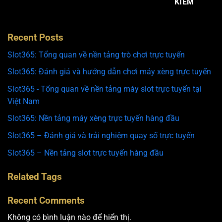
KIẾM
Recent Posts
Slot365: Tổng quan về nền tảng trò chơi trực tuyến
Slot365: Đánh giá và hướng dẫn chơi máy xèng trực tuyến
Slot365 - Tổng quan về nền tảng máy slot trực tuyến tại
Việt Nam
Slot365: Nền tảng máy xèng trực tuyến hàng đầu
Slot365 – Đánh giá và trải nghiệm quay số trực tuyến
Slot365 – Nền tảng slot trực tuyến hàng đầu
Related Tags
Recent Comments
Không có bình luận nào để hiển thị.