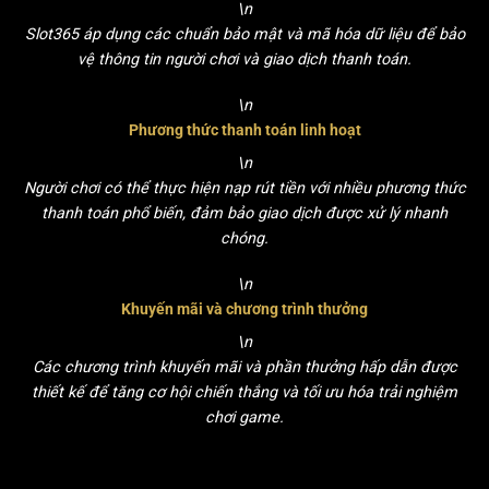
\n
Slot365 áp dụng các chuẩn bảo mật và mã hóa dữ liệu để bảo
vệ thông tin người chơi và giao dịch thanh toán.
\n
Phương thức thanh toán linh hoạt
\n
Người chơi có thể thực hiện nạp rút tiền với nhiều phương thức
thanh toán phổ biến, đảm bảo giao dịch được xử lý nhanh
chóng.
\n
Khuyến mãi và chương trình thưởng
\n
Các chương trình khuyến mãi và phần thưởng hấp dẫn được
thiết kế để tăng cơ hội chiến thắng và tối ưu hóa trải nghiệm
chơi game.