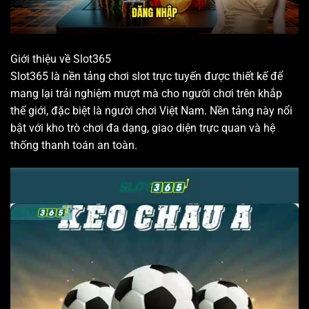
Giới thiệu về Slot365
Slot365 là nền tảng chơi slot trực tuyến được thiết kế để
mang lại trải nghiệm mượt mà cho người chơi trên khắp
thế giới, đặc biệt là người chơi Việt Nam. Nền tảng này nổi
bật với kho trò chơi đa dạng, giao diện trực quan và hệ
thống thanh toán an toàn.