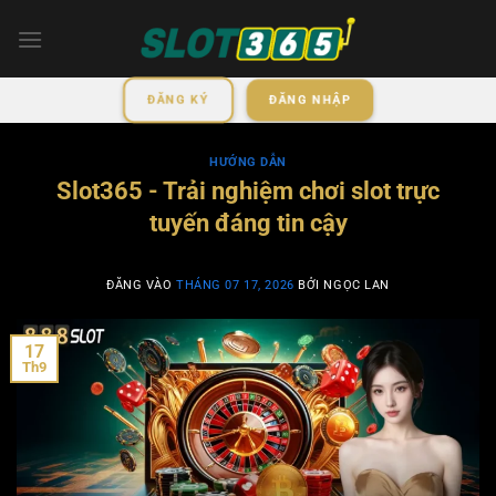
Bỏ
qua
nội
dung
ĐĂNG KÝ
ĐĂNG NHẬP
HƯỚNG DẪN
Slot365 - Trải nghiệm chơi slot trực
tuyến đáng tin cậy
ĐĂNG VÀO
THÁNG 07 17, 2026
BỞI
NGỌC LAN
17
Th9