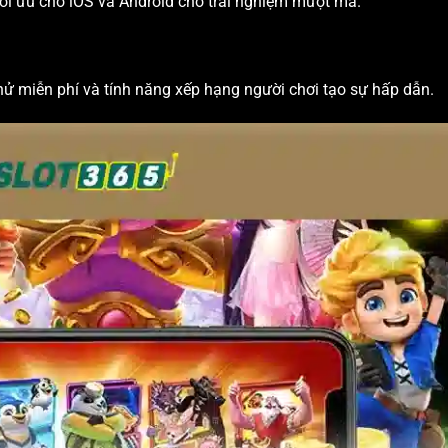
tối ưu cho iOS và Android cho trải nghiệm mượt mà.
thử miễn phí và tính năng xếp hạng người chơi tạo sự hấp dẫn.