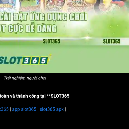
Trải nghiệm người chơi
 toàn và thành công tại **SLOT365
!
ot365
|
app slot365
|
slot365 apk
|