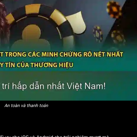
An toàn và thanh toán