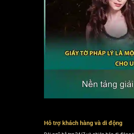
Hỗ trợ khách hàng và di động