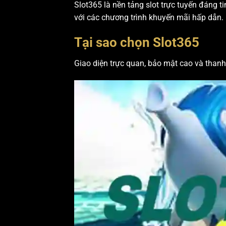
Slot365 là nền tảng slot trực tuyến đáng ti
với các chương trình khuyến mãi hấp dẫn.
Tại sao chọn Slot365
Giao diện trực quan, bảo mật cao và than