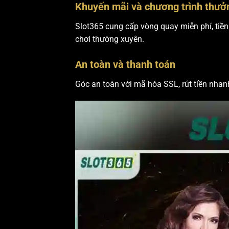
Khuyến mãi và chương trình thưở
Slot365 cung cấp vòng quay miễn phí, tiề
chơi thường xuyên.
An toàn và thanh toán
Góc an toàn với mã hóa SSL, rút tiền nhan