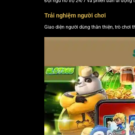
Đội ngũ hỗ trợ 24/7 và phiên bản di động 
Trải nghiệm người chơi
Giao diện người dùng thân thiện, trò chơi 