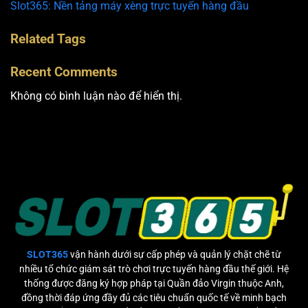
Slot365: Nền tảng máy xèng trực tuyến hàng đầu
Related Tags
Recent Comments
Không có bình luận nào để hiển thị.
SLOT365
vận hành dưới sự cấp phép và quản lý chặt chẽ từ
nhiều tổ chức giám sát trò chơi trực tuyến hàng đầu thế giới. Hệ
thống được đăng ký hợp pháp tại Quần đảo Virgin thuộc Anh,
đồng thời đáp ứng đầy đủ các tiêu chuẩn quốc tế về minh bạch