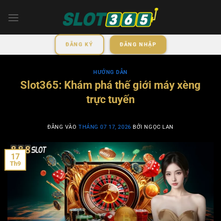
Bỏ
qua
nội
dung
ĐĂNG KÝ
ĐĂNG NHẬP
HƯỚNG DẪN
Slot365: Khám phá thế giới máy xèng
trực tuyến
ĐĂNG VÀO
THÁNG 07 17, 2026
BỞI
NGỌC LAN
17
Th9