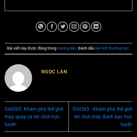
Bài viết này được đăng trong
Hướng dẫn
. Đánh dấu
liên kết thường trực
.
NGỌC LAN
Slot365: Khám phá thế giới
Slot365 - Khám phá thế giới
máy quay và trò chơi trực
trò chơi máy đánh bạc trực
tuyến
tuyến