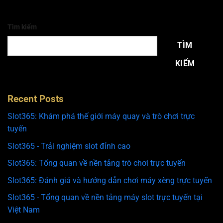
Tìm kiếm
TÌM
KIẾM
Recent Posts
Slot365: Khám phá thế giới máy quay và trò chơi trực
tuyến
Slot365 - Trải nghiệm slot đỉnh cao
Slot365: Tổng quan về nền tảng trò chơi trực tuyến
Slot365: Đánh giá và hướng dẫn chơi máy xèng trực tuyến
Slot365 - Tổng quan về nền tảng máy slot trực tuyến tại
Việt Nam