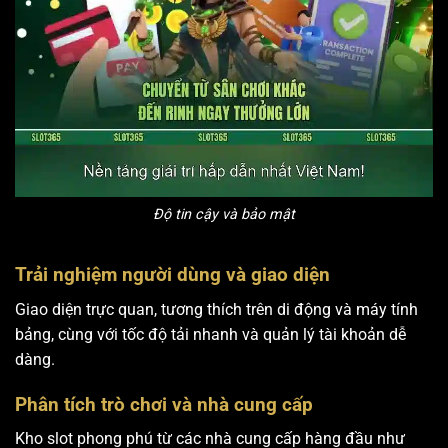
Độ tin cậy và bảo mật
Trải nghiệm người dùng và giao diện
Giao diện trực quan, tương thích trên di động và máy tính
bảng, cùng với tốc độ tải nhanh và quản lý tài khoản dễ
dàng.
Phân tích trò chơi và nhà cung cấp
Kho slot phong phú từ các nhà cung cấp hàng đầu như