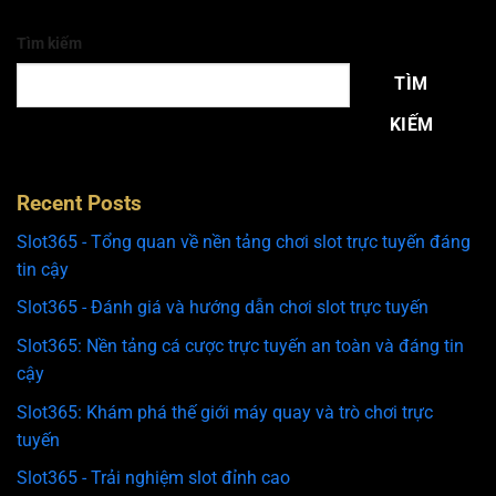
Tìm kiếm
TÌM
KIẾM
Recent Posts
Slot365 - Tổng quan về nền tảng chơi slot trực tuyến đáng
tin cậy
Slot365 - Đánh giá và hướng dẫn chơi slot trực tuyến
Slot365: Nền tảng cá cược trực tuyến an toàn và đáng tin
cậy
Slot365: Khám phá thế giới máy quay và trò chơi trực
tuyến
Slot365 - Trải nghiệm slot đỉnh cao