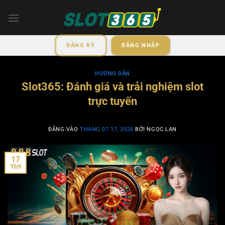
Bỏ
qua
nội
dung
ĐĂNG KÝ
ĐĂNG NHẬP
HƯỚNG DẪN
Slot365: Đánh giá và trải nghiệm slot
trực tuyến
ĐĂNG VÀO
THÁNG 07 17, 2026
BỞI
NGỌC LAN
17
Th9