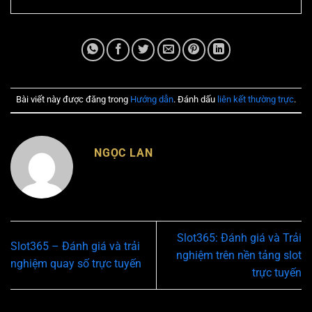
Bài viết này được đăng trong
Hướng dẫn
. Đánh dấu
liên kết thường trực
.
NGỌC LAN
Slot365: Đánh giá và Trải
Slot365 – Đánh giá và trải
nghiệm trên nền tảng slot
nghiệm quay số trực tuyến
trực tuyến